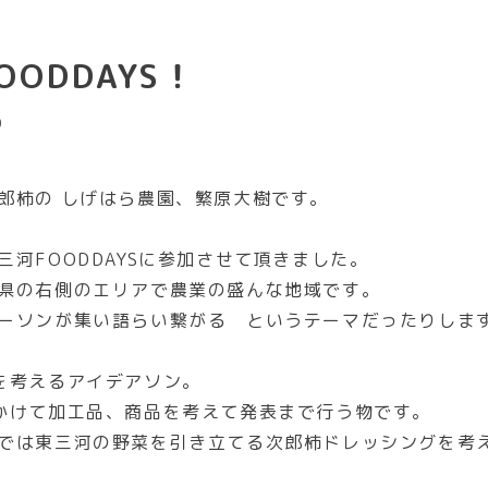
OODDAYS！
0
郎柿の しげはら農園、繁原大樹です。
三河FOODDAYSに参加させて頂きました。
県の右側のエリアで農業の盛んな地域です。
ーソンが集い語らい繋がる というテーマだったりしま
を考えるアイデアソン。
かけて加工品、商品を考えて発表まで行う物です。
では東三河の野菜を引き立てる次郎柿ドレッシングを考