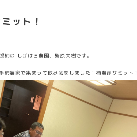
サミット！
4
郎柿の しげはら農園、繁原大樹です。
手柿農家で集まって飲み会をしました！柿農家サミット