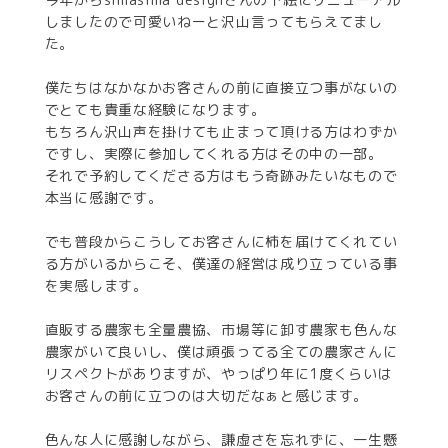
しましたので可愛いねーと沢山言ってもらえてまし
た。
僕たちはなかなかお客さんの前に直接立つ事がないの
でとても貴重な経験になります。
もちろん沢山声を掛けても止まって頂ける方はわずか
ですし、実際に参加してくれる方はその中の一部。
それで予約してくださる方はもう奇跡みたいなもので
本当に感謝です。
でも普段からこうしてお客さんに柿を届けてくれてい
る方がいるからこそ、僕達の経営は成り立っている事
を実感します。
直販する農家も全量農協、市場等に卸す農家も
色んな
農家がいて良いし、僕は頑張ってる全ての農家さんに
リスペクトがありますが、やっぱり年に1度くらいは
お客さんの前に立つのは大切だなぁと感じます。
色んな人に感謝しながら、謙虚さを忘れずに、一生懸