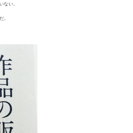
いない。
だ。