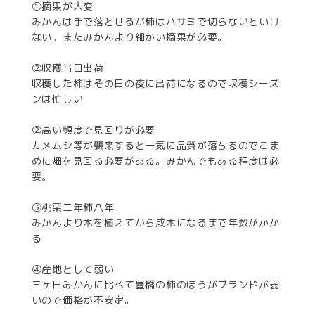
①摘果が大変
みかんは手で落とせるが柿はハサミで切らないといけ
ない。またみかんより細かい摘果が必要。
②収穫当日出荷
収穫した柿はその日の夜に出荷になるので収穫シーズ
ンは忙しい
②高い頻度で見回りが必要
カメムシ等が襲来すると一気に品質が落ちるのでこま
めに畑を見回る必要がある。みかんでもある程度は必
要。
③桃栗三年柿八年
みかんより木を植えてから成木になるまで年数がかか
る
④産地として弱い
三ヶ日みかんに比べて豊橋の柿のほうがブランドが弱
いので価格が不安定。