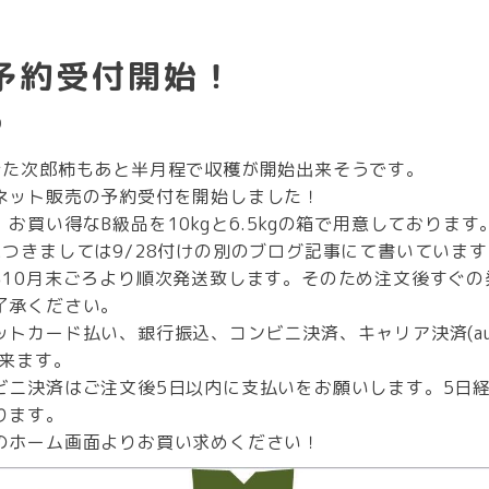
予約受付開始！
0
きた次郎柿もあと半月程で収穫が開始出来そうです。
ネット販売の予約受付を開始しました！
お買い得なB級品を10kgと6.5kgの箱で用意しております
につきましては9/28付けの別のブログ記事にて書いています
る10月末ごろより順次発送致します。そのため注文後すぐの
了承ください。
ットカード払い、銀行振込、コンビニ決済、キャリア決済(au
出来ます。
ビニ決済はご注文後5日以内に支払いをお願いします。5日
ります。
のホーム画面よりお買い求めください！