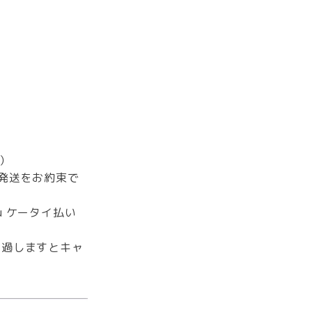
。
）
発送をお約束で
 ケータイ払い
経過しますとキャ